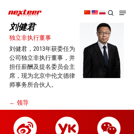
Skip
Menu
to
search
Close
main
刘健君
Menu
content
独立非执行董事
刘健君，2013年获委任为
公司独立非执行董事，并
担任薪酬及提名委员会主
席，现为北京中伦文德律
师事务所合伙人。
← 领导